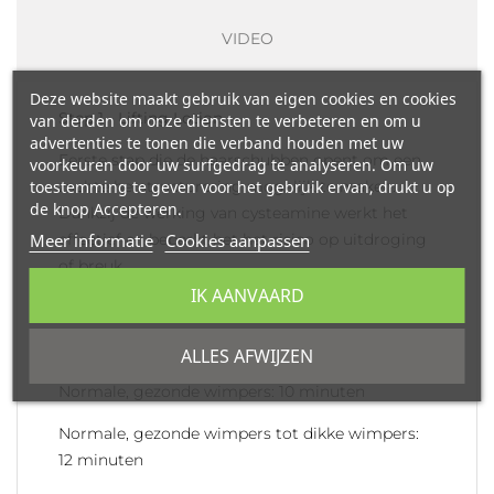
VIDEO
Deze website maakt gebruik van eigen cookies en cookies
Step 1 - Lifting Lotion
van derden om onze diensten te verbeteren en om u
advertenties te tonen die verband houden met uw
Eerste stap die de haarschubben opent om een
voorkeuren door uw surfgedrag te analyseren. Om uw
toestemming te geven voor het gebruik ervan, drukt u op
zachte herstructurering mogelijk te maken.
de knop Accepteren.
Dankzij de werking van cysteamine werkt het
Meer informatie
Cookies aanpassen
effectief en beperkt het het risico op uitdroging
of breuk.
IK AANVAARD
Inwerktijd
:
Zeer fijne tot fijne wimpers: 7 minuten
ALLES AFWIJZEN
Normale, gezonde wimpers: 10 minuten
Normale, gezonde wimpers tot dikke wimpers:
12 minuten