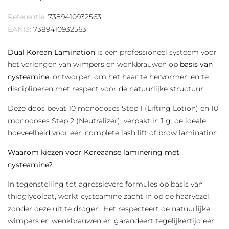
Referentie:
7389410932563
EAN13:
7389410932563
Dual Korean Lamination
is een professioneel systeem voor
het verlengen van wimpers en wenkbrauwen op
basis van
cysteamine
, ontworpen om het haar te hervormen en te
disciplineren met respect voor de natuurlijke structuur.
Deze doos bevat 10 monodoses Step 1 (Lifting Lotion) en 10
monodoses Step 2 (Neutralizer), verpakt in 1 g: de ideale
hoeveelheid voor een complete lash lift of brow lamination.
Waarom kiezen voor Koreaanse laminering met
cysteamine?
In tegenstelling tot agressievere formules op basis van
thioglycolaat, werkt cysteamine zacht in op de haarvezel,
zonder deze uit te drogen. Het respecteert de natuurlijke
wimpers en wenkbrauwen en garandeert tegelijkertijd een