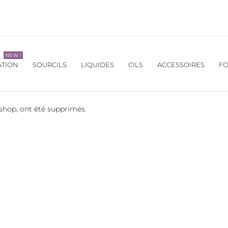
NEW !
ATION
SOURCILS
LIQUIDES
CILS
ACCESSOIRES
FO
ashop, ont été supprimés.