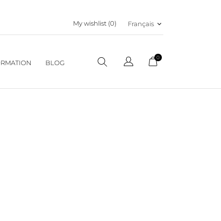
My wishlist (
0
)
Français
keyboard_arrow_down
0
RMATION
BLOG