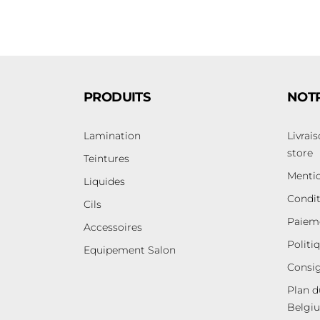
PRODUITS
NOTR
Lamination
Livrais
store
Teintures
Mentio
Liquides
Condit
Cils
Paieme
Accessoires
Politi
Equipement Salon
Consig
Plan d
Belgi