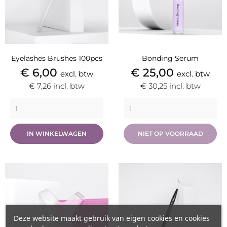
Eyelashes Brushes 100pcs
Bonding Serum
Prijs
Prijs
€ 6,00
€ 25,00
excl. btw
excl. btw
€ 7,26
incl. btw
€ 30,25
incl. btw
IN WINKELWAGEN
NIET OP VOORRAAD
Deze website maakt gebruik van eigen cookies en cookies