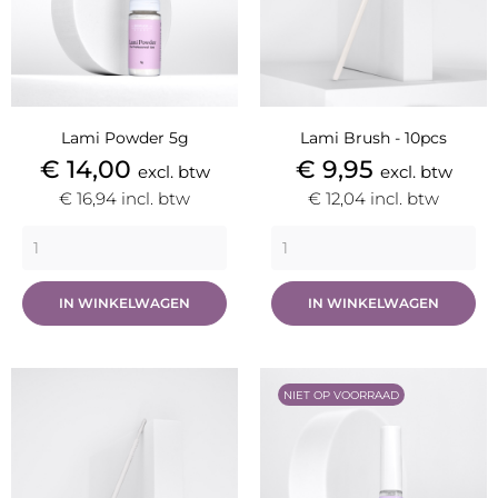
Lami Powder 5g
Lami Brush - 10pcs
Prijs
Prijs
€ 14,00
€ 9,95
excl. btw
excl. btw
€ 16,94
incl. btw
€ 12,04
incl. btw
IN WINKELWAGEN
IN WINKELWAGEN
NIET OP VOORRAAD