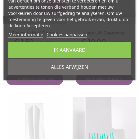
van derden om onze diensten te verbeteren en om u
advertenties te tonen die verband houden met uw
voorkeuren door uw surfgedrag te analyseren. Om uw
toestemming te geven voor het gebruik ervan, drukt u op
de knop Accepteren.
Eyelash Lift Y-Borstel
Lash Lift Separator
Meer informatie
Cookies aanpassen
Prijs
Prijs
€ 1,50
€ 10,00
excl. btw
excl. btw
IK AANVAARD
€ 1,82
incl. btw
€ 12,10
incl. btw
ALLES AFWIJZEN
IN WINKELWAGEN
IN WINKELWAGEN