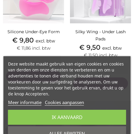
Silicone Under-Eye Form
Silky Wing - Under Lash
Prijs
€ 9,80
Pads
excl. btw
Prijs
€ 9,50
€ 11,86
incl. btw
excl. btw
€ 11,50
incl. btw
Deze website maakt gebruik van eigen cookies en cookies
van derden om onze diensten te verbeteren en om u
advertenties te tonen die verband houden met uw
IN WINKELWAGEN
voorkeuren door uw surfgedrag te analyseren. Om uw
IN WINKELWAGEN
toestemming te geven voor het gebruik ervan, drukt u op
de knop Accepteren.
Meer informatie
Cookies aanpassen
IK AANVAARD
ALLES AFWIJZEN