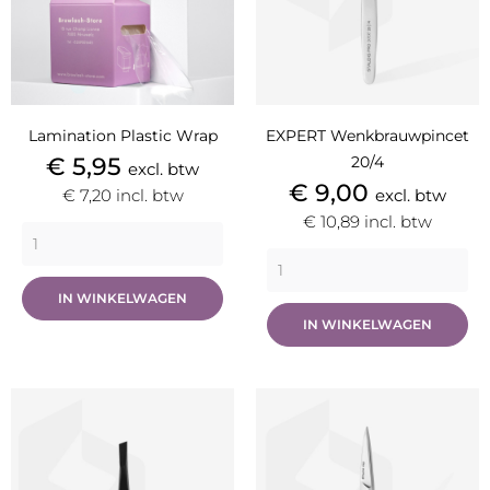
Lamination Plastic Wrap
EXPERT Wenkbrauwpincet
Prijs
€ 5,95
20/4
excl. btw
Prijs
€ 9,00
€ 7,20
incl. btw
excl. btw
€ 10,89
incl. btw
IN WINKELWAGEN
IN WINKELWAGEN