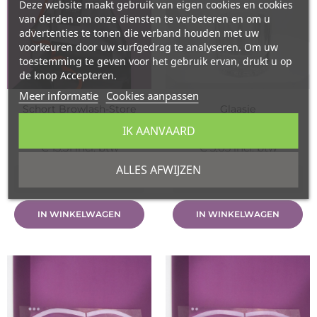
Deze website maakt gebruik van eigen cookies en cookies
van derden om onze diensten te verbeteren en om u
advertenties te tonen die verband houden met uw
voorkeuren door uw surfgedrag te analyseren. Om uw
toestemming te geven voor het gebruik ervan, drukt u op
de knop Accepteren.
Meer informatie
Cookies aanpassen
Schort Browlash-Store
Glaasje
Prijs
Prijs
€ 11,00
€ 2,50
IK AANVAARD
excl. btw
excl. btw
€ 13,31
incl. btw
€ 3,03
incl. btw
ALLES AFWIJZEN
IN WINKELWAGEN
IN WINKELWAGEN