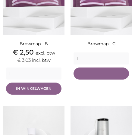
Browmap - B
Browmap - C
Prijs
€ 2,50
excl. btw
€ 3,03
incl. btw
IN WINKELWAGEN