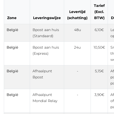
Tarief
Levertijd
(Excl.
Zone
Leveringswijze
(schatting)
BTW)
D
België
Bpost aan huis
48u
6,10€
Le
(Standaard)
o
België
Bpost aan huis
24u
10,50€
Sn
(Express)
th
w
België
Afhaalpunt
-
5,15€
Af
Bpost
p
p
België
Afhaalpunt
-
3,90€
Af
Mondial Relay
of
p