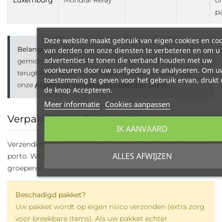
p
Deze website maakt gebruik van eigen cookies en coo
Belangrijke informatie:
De aangegeven levertijden zijn
van derden om onze diensten te verbeteren en om u
advertenties te tonen die verband houden met uw
gemiddelde schattingen. Voor details over retouren,
voorkeuren door uw surfgedrag te analyseren. Om u
terugbetalingen of beschadigde pakketten, raadpleeg
toestemming te geven voor het gebruik ervan, drukt 
onze
Algemene Verkoopvoorwaarden (AVV)
.
de knop Accepteren.
Meer informatie
Cookies aanpassen
Verpakking en Ontvangst
IK AANVAARD
Verzendkosten zijn inclusief voorbereiding, verpakking en
ALLES AFWIJZEN
porto. We raden u aan uw aankopen in één bestelling te
groeperen.
Beschadigd pakket?
Uw pakket wordt op eigen risico verzonden (extra zorg
voor breekbare items). Als uw pakket echter