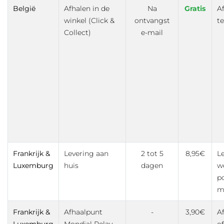
België
Afhalen in de
Na
Gratis
A
winkel (Click &
ontvangst
te
Collect)
e-mail
Frankrijk &
Levering aan
2 tot 5
8,95€
L
Luxemburg
huis
dagen
w
p
mo
Frankrijk &
Afhaalpunt
-
3,90€
Af
Luxemburg
Mondial Relay
of